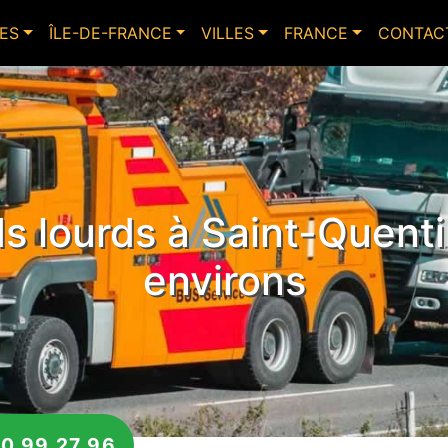
ES
ÎLE-DE-FRANCE
VILLES
FRANCE
CONTAC
 lourds à Saint-Quenti
environs
0 99 27 96