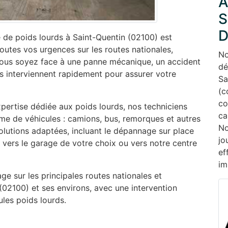
A
S
D
de poids lourds à Saint-Quentin (02100) est
outes vos urgences sur les routes nationales,
No
vous soyez face à une panne mécanique, un accident
dé
 interviennent rapidement pour assurer votre
Sa
(c
co
pertise dédiée aux poids lourds, nos techniciens
ca
me de véhicules : camions, bus, remorques et autres
No
lutions adaptées, incluant le dépannage sur place
jo
 vers le garage de votre choix ou vers notre centre
ef
im
e sur les principales routes nationales et
02100) et ses environs, avec une intervention
ules poids lourds.