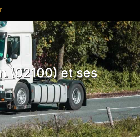
T
n (02100) et ses