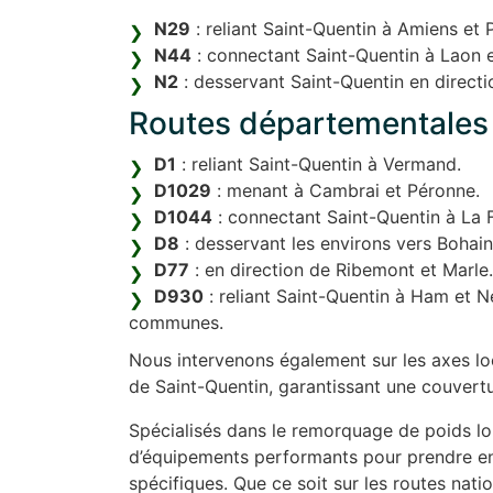
N29
: reliant Saint-Quentin à Amiens et 
N44
: connectant Saint-Quentin à Laon 
N2
: desservant Saint-Quentin en directi
Routes départementales 
D1
: reliant Saint-Quentin à Vermand.
D1029
: menant à Cambrai et Péronne.
D1044
: connectant Saint-Quentin à La F
D8
: desservant les environs vers Bohai
D77
: en direction de Ribemont et Marle.
D930
: reliant Saint-Quentin à Ham et Ne
communes.
Nous intervenons également sur les axes l
de Saint-Quentin, garantissant une couvert
Spécialisés dans le remorquage de poids lo
d’équipements performants pour prendre en 
spécifiques. Que ce soit sur les routes nat