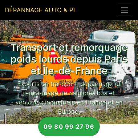
DÉPANNAGE AUTO & PL
Transport et remorquage
poids lourds depuis Paris
et Île-de-France
Experts en transport, dépannage et
remorquage de camions, bus et
véhicules industriels en France et en
Europe.
09 80 99 27 96