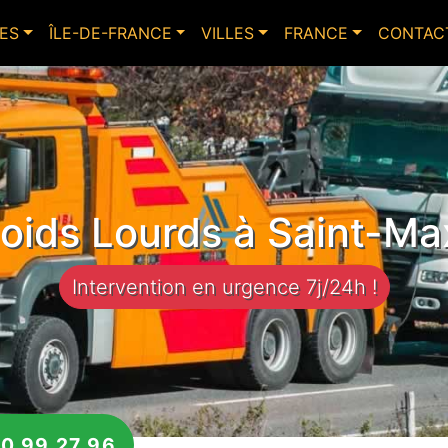
ES
ÎLE-DE-FRANCE
VILLES
FRANCE
CONTAC
ids Lourds à Saint-Ma
Intervention en urgence 7j/24h !
0 99 27 96