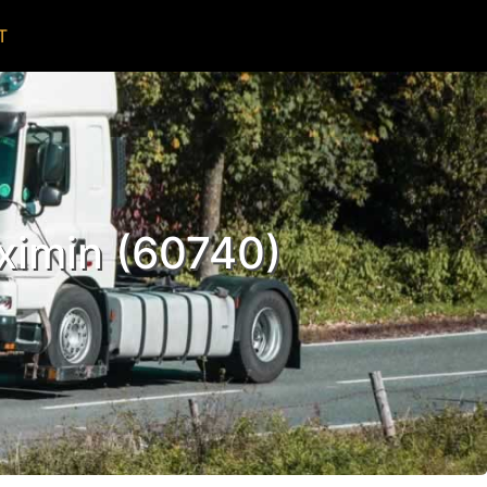
T
ximin (60740)