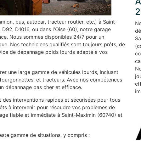
A
2
ion, bus, autocar, tracteur routier, etc.) à Saint-
No
 D92, D1016, ou dans l'Oise (60), notre garage
dé
ence. Nous sommes disponibles 24/7 pour un
Sa
e. Nos techniciens qualifiés sont toujours prêts, de
(c
rvice de dépannage poids lourds adapté à vos
co
ca
No
rer une large gamme de véhicules lourds, incluant
jo
, fourgonnettes, et tracteurs. Avec nos compétences
ef
un dépannage pas cher et efficace.
im
 des interventions rapides et sécurisées pour tous
êts à intervenir pour résoudre vos problèmes de
age fiable et immédiate à Saint-Maximin (60740) et
ste gamme de situations, y compris :