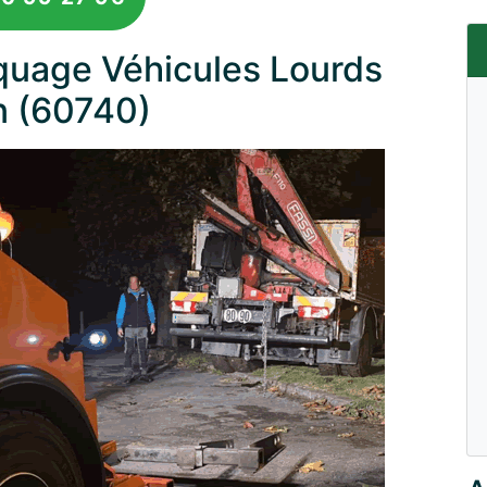
uage Véhicules Lourds
n (60740)