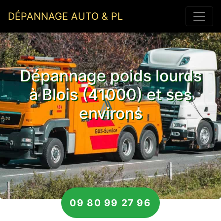
DÉPANNAGE AUTO & PL
Dépannage poids lourds
à Blois (41000) et ses
environs
09 80 99 27 96