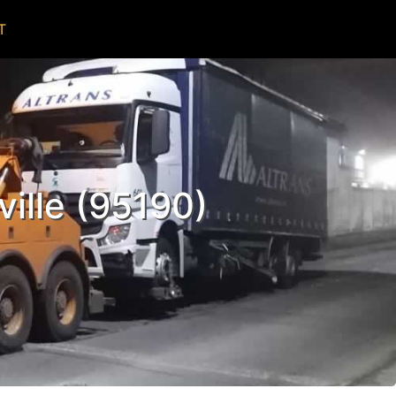
T
ille (95190)