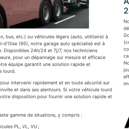
A
2
No
dé
Go
bus, etc.) ou véhicules légers (auto, utilitaire) à
(c
-d'Oise (95), notre garage auto spécialisé est à
co
. Disponibles 24h/24 et 7j/7, nos techniciens
ca
 heure, pour un dépannage sur mesure et efficace
No
tre équipe garantit une solution rapide et
jo
e lourd.
ef
ur intervenir rapidement et en toute sécurité sur
im
nville et dans ses alentours. Si votre véhicule lourd
otre disposition pour fournir une solution rapide et
ste gamme de situations, y compris :
cules PL, VL, VU ;