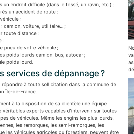
un endroit difficile (dans le fossé, un ravin, etc.) ;
rès un accident de route ;
éhicule ;
amion, voiture, utilitaire... ;
r toute distance ;
 ;
e pneu de votre véhicule ;
No
es poids lourds camion, bus, autocar ;
va
le poids lourd.
as
dé
os services de dépannage ?
 à répondre à toute sollicitation dans la commune de
on Île-de-France.
nt à la disposition de sa clientèle une équipe
 véritables experts capables d'intervenir sur toutes
pes de véhicules. Même les engins les plus lourds,
 bennes, les remorques, les semi-remorques, les
 que les véhicules agricoles ou forestiers, peuvent être