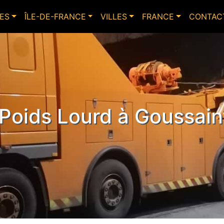
ES
ÎLE-DE-FRANCE
VILLES
FRANCE
CONTAC
oids Lourd à Goussainv