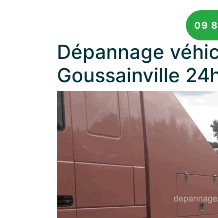
09 8
Dépannage véhicu
Goussainville 24h